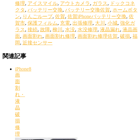
修理
,
アイスマイル
,
アウトカメラ
,
ガラス
,
ドックコネ
クタ
,
バッテリー交換
,
バッテリー交換佐賀
,
ホームボタ
ン
,
りんごループ
,
佐賀
,
佐賀iPhoneバッテリー交換
,
佐
賀市
,
保護フィルム
,
充電
,
出張修理
,
大川
,
小城
,
強化ガ
ラス
,
接続
,
故障
,
柳川
,
水没
,
水没修理
,
液晶漏れ
,
液晶画
面
,
画面割れ
,
画面割れ修理
,
画面割れ修理佐賀
,
破損
,
福
岡
,
近接センサー
関連記事
iPhone8
画
面
割
れ・
液
晶
破
損
修
理