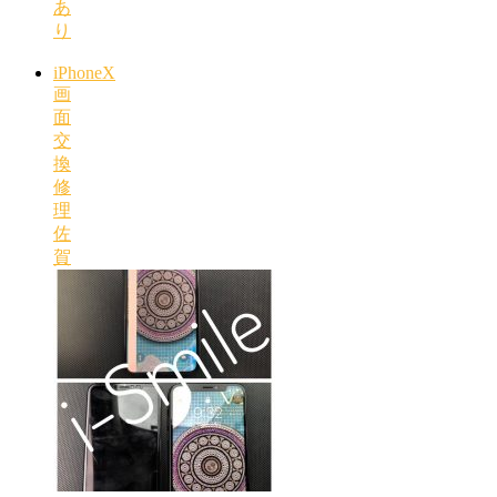
あ
り
iPhoneX
画
面
交
換
修
理
佐
賀