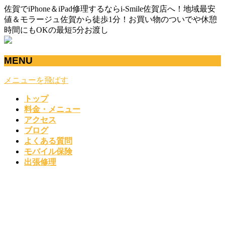
佐賀でiPhone＆iPad修理するならi-Smile佐賀店へ！地域最安
値＆モラージュ佐賀から徒歩1分！お買い物のついでや休憩
時間にもOKの最短5分お渡し
MENU
メニューを飛ばす
トップ
料金・メニュー
アクセス
ブログ
よくある質問
モバイル保険
出張修理