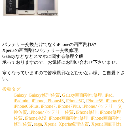
バッテリー交換だけでなくiPhoneの画面割れや
Xperiaの画面割れバッテリー交換修理、
Galaxyなどなどスマホに関する修理全般
承っておりますので、お気軽にお問い合わせ下さいませ。
寒くなっていますので皆様風邪などひかない様、ご自愛下さ
い。
投稿タグ
Galaxy
,
Galaxy修理佐賀
,
Galaxy画面割れ修理
,
iPad
,
iPadmini
,
iPhone
,
iPhone4S
,
iPhone5C
,
iPhone5S
,
iPhone6S
,
iPhone6SPlus
,
iPhone7
,
iPhone7Plus
,
iPhoneバッテリー交
換佐賀
,
iPhoneバッテリー佐賀
,
iPhone修理
,
iPhone修理
佐賀
,
iPhone水没
,
iPhone画面割れ修理
,
iPhone画面割れ
修理佐賀
,
saga
,
Xperia
,
Xperia修理佐賀
,
Xperia画面割れ