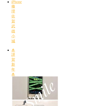
iPhone
修
理
佐
賀
武
雄
小
城
🎍
謹
賀
新
年
🎍