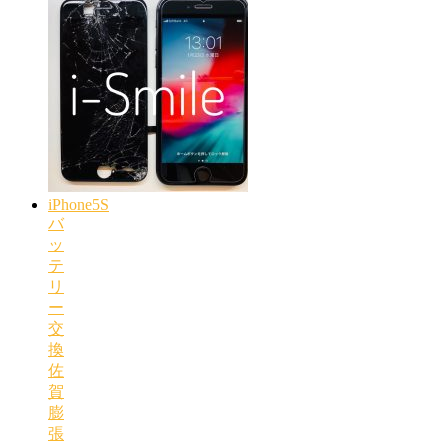
iPhone5S
バ
ッ
テ
リ
ー
交
換
佐
賀
膨
張