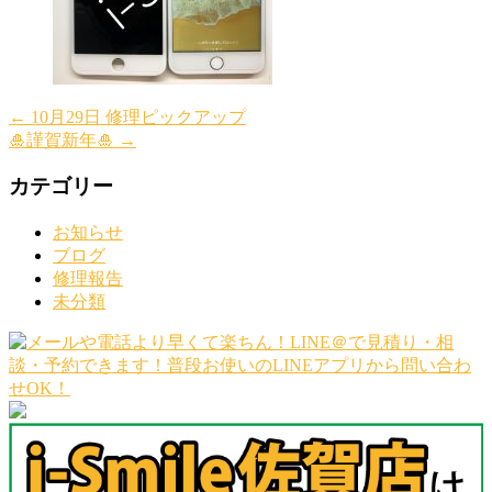
←
10月29日 修理ピックアップ
🎍謹賀新年🎍
→
カテゴリー
お知らせ
ブログ
修理報告
未分類