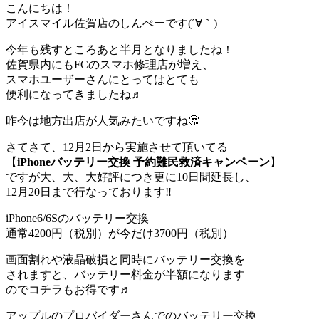
こんにちは！
アイスマイル佐賀店のしんぺーです(´∀｀)
今年も残すところあと半月となりましたね！
佐賀県内にもFCのスマホ修理店が増え、
スマホユーザーさんにとってはとても
便利になってきましたね♬
昨今は地方出店が人気みたいですね🤔
さてさて、12月2日から実施させて頂いてる
【
iPhoneバッテリー交換
予約難民救済キャンペーン
】
ですが大、大、大好評につき更に10日間延長し、
12月20日まで行なっております‼️
iPhone6/6Sのバッテリー交換
通常4200円（税別）が今だけ3700円（税別）
画面割れや液晶破損と同時にバッテリー交換を
されますと、バッテリー料金が半額になります
のでコチラもお得です♬
アップルのプロバイダーさんでのバッテリー交換