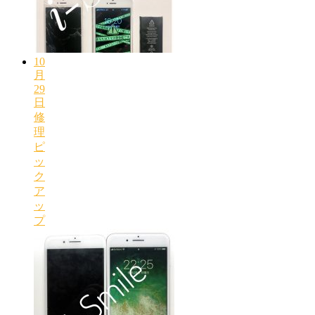
10
月
29
日
修
理
ピ
ッ
ク
ア
ッ
プ