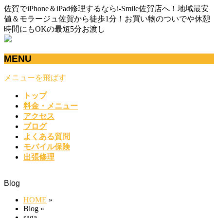
佐賀でiPhone＆iPad修理するならi-Smile佐賀店へ！地域最安
値＆モラージュ佐賀から徒歩1分！お買い物のついでや休憩
時間にもOKの最短5分お渡し
MENU
メニューを飛ばす
トップ
料金・メニュー
アクセス
ブログ
よくある質問
モバイル保険
出張修理
Blog
HOME
»
Blog
»
saga