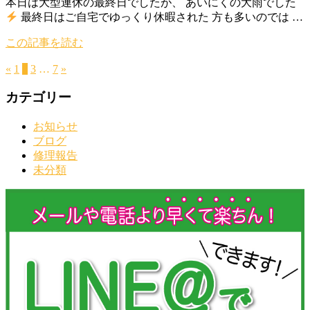
本日は大型連休の最終日でしたが、 あいにくの大雨でした
最終日はご自宅でゆっくり休暇された 方も多いのでは …
この記事を読む
«
1
2
3
…
7
»
カテゴリー
お知らせ
ブログ
修理報告
未分類