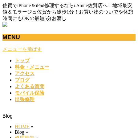
佐賀でiPhone＆iPad修理するならi-Smile佐賀店へ！地域最安
値＆モラージュ佐賀から徒歩1分！お買い物のついでや休憩
時間にもOKの最短5分お渡し
MENU
メニューを飛ばす
トップ
料金・メニュー
アクセス
ブログ
よくある質問
モバイル保険
出張修理
Blog
HOME
»
Blog
»
修理報告
»