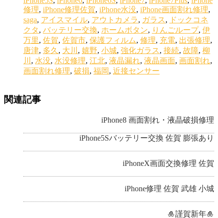
iPhone5S
,
iPhone6
,
iPhone6S
,
iPhone7
,
iPhone7Plus
,
iPhone
修理
,
iPhone修理佐賀
,
iPhone水没
,
iPhone画面割れ修理
,
saga
,
アイスマイル
,
アウトカメラ
,
ガラス
,
ドックコネ
クタ
,
バッテリー交換
,
ホームボタン
,
りんごループ
,
伊
万里
,
佐賀
,
佐賀市
,
保護フィルム
,
修理
,
充電
,
出張修理
,
唐津
,
多久
,
大川
,
嬉野
,
小城
,
強化ガラス
,
接続
,
故障
,
柳
川
,
水没
,
水没修理
,
江北
,
液晶漏れ
,
液晶画面
,
画面割れ
,
画面割れ修理
,
破損
,
福岡
,
近接センサー
関連記事
iPhone8 画面割れ・液晶破損修理
iPhone5Sバッテリー交換 佐賀 膨張あり
iPhoneX画面交換修理 佐賀
iPhone修理 佐賀 武雄 小城
🎍謹賀新年🎍