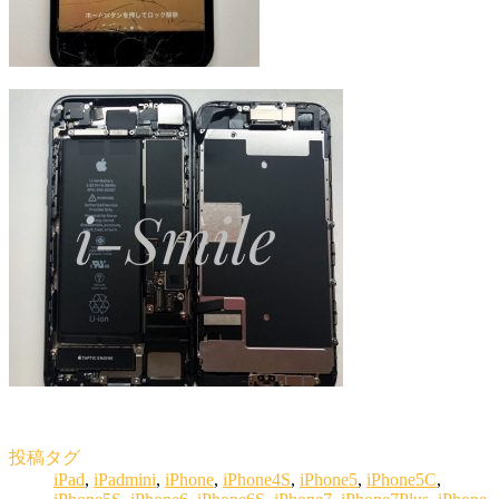
投稿タグ
iPad
,
iPadmini
,
iPhone
,
iPhone4S
,
iPhone5
,
iPhone5C
,